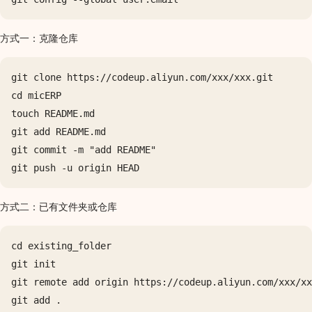
方式一：克隆仓库
git clone https://codeup.aliyun.com/xxx/xxx.git

cd micERP

touch README.md

git add README.md

git commit -m "add README"

方式二：已有文件夹或仓库
cd existing_folder

git init

git remote add origin https://codeup.aliyun.com/xxx/xx
git add .
