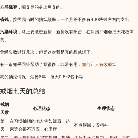
方导嫌弃
，嘴臭臭的身上臭臭的。
省钱
，按照我当时的抽烟频率，一个月差不多有400块钱左右的支出。
污染环境
，马上要搬进新房，新房没有阳台，在厨房抽烟会把天花板熏
黄。
曾经失败过好几次，但是这次我是真的想戒烟了。
有一篇知乎回答帮助了我很多，非常有用：
如何让人有效戒烟
我的抽烟情况：烟龄8年，每天0.5-2包不等
戒烟七天的总结
戒烟
心理状态
生理状态
天数
第一
在习惯抽烟的地方例如饭后、起
有点烦躁，没精神
天
床等会很不适应，心里痒
第二
心瘾：随时随地都在想烟，想抽
注意力无法集中，胸闷，心慌，