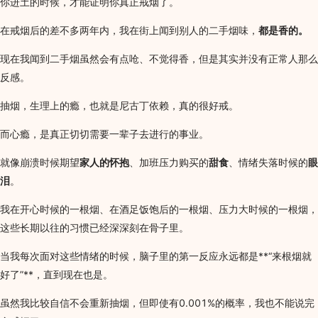
你进土的时候，才能证明你真正戒烟了。
在戒烟后的差不多两年内，我在街上闻到别人的二手烟味，
都是香的。
现在我闻到二手烟虽然会有点呛、不觉得香，但是其实并没有正常人那么
反感。
抽烟，生理上的瘾，也就是尼古丁依赖，真的很好戒。
而心瘾，是真正切切需要一辈子去进行的事业。
就像崩溃时候期望
家人的怀抱
、加班压力购买的
甜食
、情绪失落时候的
眼
泪
。
我在开心时候的一根烟、在酒足饭饱后的一根烟、压力大时候的一根烟，
这些长期以往的习惯已经深深刻在骨子里。
当我每次面对这些情绪的时候，脑子里的第一反应永远都是**“来根烟就
好了”**，直到现在也是。
虽然我比较自信不会重新抽烟，但即使有0.001%的概率，我也不能说完