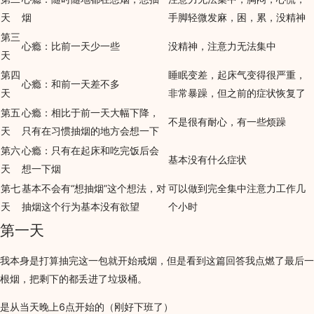
天
烟
手脚轻微发麻，困，累，没精神
第三
心瘾：比前一天少一些
没精神，注意力无法集中
天
第四
睡眠变差，起床气变得很严重，
心瘾：和前一天差不多
天
非常暴躁，但之前的症状恢复了
第五
心瘾：相比于前一天大幅下降，
不是很有耐心，有一些烦躁
天
只有在习惯抽烟的地方会想一下
第六
心瘾：只有在起床和吃完饭后会
基本没有什么症状
天
想一下烟
第七
基本不会有“想抽烟”这个想法，对
可以做到完全集中注意力工作几
天
抽烟这个行为基本没有欲望
个小时
第一天
我本身是打算抽完这一包就开始戒烟，但是看到这篇回答我点燃了最后一
根烟，把剩下的都丢进了垃圾桶。
是从当天晚上6点开始的（刚好下班了）