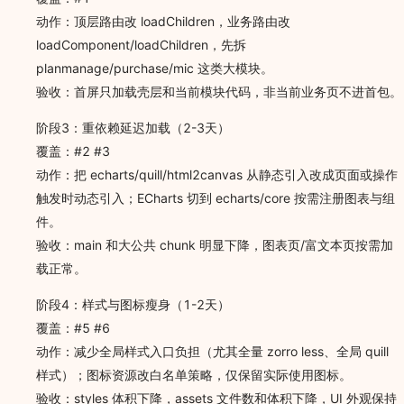
动作：顶层路由改 loadChildren，业务路由改
loadComponent/loadChildren，先拆
planmanage/purchase/mic 这类大模块。
验收：首屏只加载壳层和当前模块代码，非当前业务页不进首包。
阶段3：重依赖延迟加载（2-3天）
覆盖：#2 #3
动作：把 echarts/quill/html2canvas 从静态引入改成页面或操作
触发时动态引入；ECharts 切到 echarts/core 按需注册图表与组
件。
验收：main 和大公共 chunk 明显下降，图表页/富文本页按需加
载正常。
阶段4：样式与图标瘦身（1-2天）
覆盖：#5 #6
动作：减少全局样式入口负担（尤其全量 zorro less、全局 quill
样式）；图标资源改白名单策略，仅保留实际使用图标。
验收：styles 体积下降，assets 文件数和体积下降，UI 外观保持