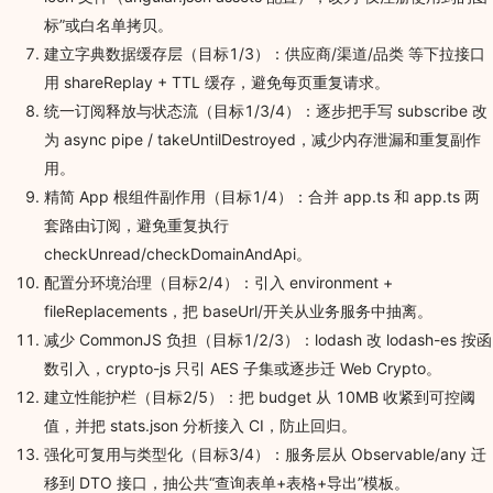
标”或白名单拷贝。
建立字典数据缓存层（目标1/3）：供应商/渠道/品类 等下拉接口
用 shareReplay + TTL 缓存，避免每页重复请求。
统一订阅释放与状态流（目标1/3/4）：逐步把手写 subscribe 改
为 async pipe / takeUntilDestroyed，减少内存泄漏和重复副作
用。
精简 App 根组件副作用（目标1/4）：合并 app.ts 和 app.ts 两
套路由订阅，避免重复执行
checkUnread/checkDomainAndApi。
配置分环境治理（目标2/4）：引入 environment +
fileReplacements，把 baseUrl/开关从业务服务中抽离。
减少 CommonJS 负担（目标1/2/3）：lodash 改 lodash-es 按函
数引入，crypto-js 只引 AES 子集或逐步迁 Web Crypto。
建立性能护栏（目标2/5）：把 budget 从 10MB 收紧到可控阈
值，并把 stats.json 分析接入 CI，防止回归。
强化可复用与类型化（目标3/4）：服务层从 Observable
/any 迁
移到 DTO 接口，抽公共“查询表单+表格+导出”模板。