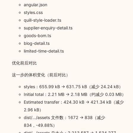
angular.json
styles.css
quill-style-loader.ts
supplier-enquiry-detail.ts
goods-bom.ts
blog-detail.ts
limited-time-detail.ts
优化前后对比
这一步的体积变化（前后对比）
styles：655.99 kB -> 631.75 kB（减少 24.24 kB）
Initial total：2.21 MB -> 2.18 MB（约减少 0.03 MB）
Estimated transfer：424.30 kB -> 421.34 kB（减少
2.96 kB）
dist/.../assets 文件数：1672 -> 838（减少
834，-49.88%）
dist/.../assets 总大小：2,213,587 -> 1,534,277