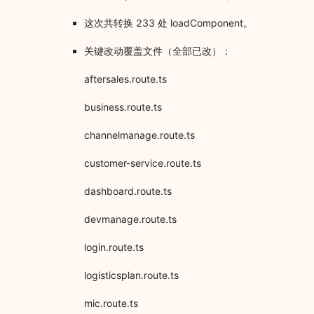
这次共转换 233 处 loadComponent。
关键改动覆盖文件（全部已改）：
aftersales.route.ts
business.route.ts
channelmanage.route.ts
customer-service.route.ts
dashboard.route.ts
devmanage.route.ts
login.route.ts
logisticsplan.route.ts
mic.route.ts