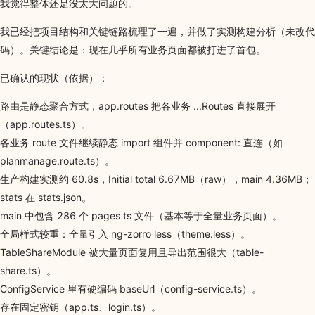
我觉得整体还是没太大问题的。
我已经把项目结构和关键链路梳理了一遍，并做了实测构建分析（未改代
码）。关键结论是：现在几乎所有业务页面都被打进了首包。
已确认的现状（依据）：
路由是静态聚合方式，app.routes 把各业务 ...Routes 直接展开
（app.routes.ts）。
各业务 route 文件继续静态 import 组件并 component: 直连（如
planmanage.route.ts）。
生产构建实测约 60.8s，Initial total 6.67MB（raw），main 4.36MB；
stats 在 stats.json。
main 中包含 286 个 pages ts 文件（基本等于全量业务页面）。
全局样式较重：全量引入 ng-zorro less（theme.less）。
TableShareModule 被大量页面复用且导出范围很大（table-
share.ts）。
ConfigService 里有硬编码 baseUrl（config-service.ts）。
存在固定密钥（app.ts、login.ts）。