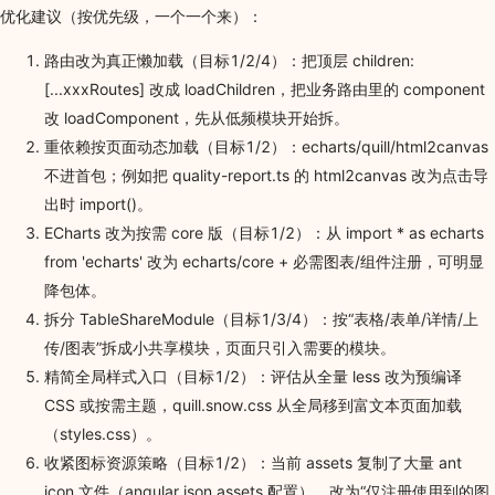
优化建议（按优先级，一个一个来）：
路由改为真正懒加载（目标1/2/4）：把顶层 children:
[...xxxRoutes] 改成 loadChildren，把业务路由里的 component
改 loadComponent，先从低频模块开始拆。
重依赖按页面动态加载（目标1/2）：echarts/quill/html2canvas
不进首包；例如把 quality-report.ts 的 html2canvas 改为点击导
出时 import()。
ECharts 改为按需 core 版（目标1/2）：从 import * as echarts
from 'echarts' 改为 echarts/core + 必需图表/组件注册，可明显
降包体。
拆分 TableShareModule（目标1/3/4）：按“表格/表单/详情/上
传/图表”拆成小共享模块，页面只引入需要的模块。
精简全局样式入口（目标1/2）：评估从全量 less 改为预编译
CSS 或按需主题，quill.snow.css 从全局移到富文本页面加载
（styles.css）。
收紧图标资源策略（目标1/2）：当前 assets 复制了大量 ant
icon 文件（angular.json assets 配置），改为“仅注册使用到的图