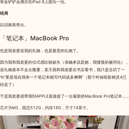
有金铲铲会偶尔在iPad 8上面玩一玩。
结局
以旧换新售出。
「笔记本」MacBook Pro
也是我老婆送我的礼物，也是最贵的礼物了。
因为我和我老婆的仪式感比较缺失（准确来说是她，我慢慢的被同化），
送礼物基本不会太隆重，某天我和我老婆在书店看书，我只是念叨了一
句“要是现在我有一个笔记本能写代码该多爽啊”（那个时候暗影精灵4已
经卖了）
于是我老婆就带我到APPLE直接提了一台最新的MacBook Pro笔记本……
芯片为M3，固态512G，内存16G，尺寸14英寸。