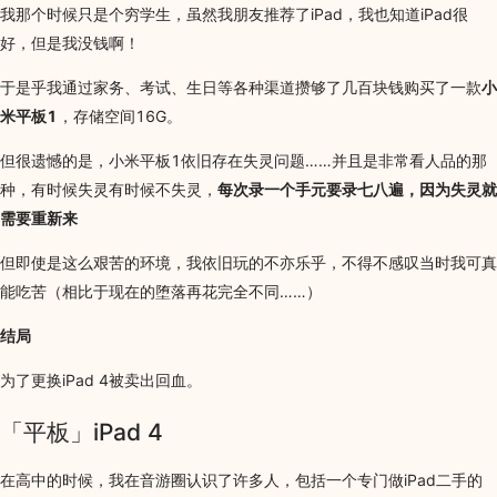
我那个时候只是个穷学生，虽然我朋友推荐了iPad，我也知道iPad很
好，但是我没钱啊！
于是乎我通过家务、考试、生日等各种渠道攒够了几百块钱购买了一款
小
米平板1
，存储空间16G。
但很遗憾的是，小米平板1依旧存在失灵问题……并且是非常看人品的那
种，有时候失灵有时候不失灵，
每次录一个手元要录七八遍，因为失灵就
需要重新来
但即使是这么艰苦的环境，我依旧玩的不亦乐乎，不得不感叹当时我可真
能吃苦（相比于现在的堕落再花完全不同……）
结局
为了更换iPad 4被卖出回血。
「平板」iPad 4
在高中的时候，我在音游圈认识了许多人，包括一个专门做iPad二手的