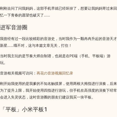
刚刚去问了问我妈妈，这部手机早就已经坏掉了，想要让我妈妈寄过来回
忆一下青春的愿望也破灭了……
进军音游圈
我曾经有过一段比较精彩的音游史，当时我作为一颗冉冉升起的音游天才
新星……哦不对，这与本篇文章无关，打住！
当时我主玩的是节奏大师自制谱，也就是在PE端（手机、平板端）游
玩。
音游相关视频可访问：
再花の音游视频回忆录
刚开始我使用的是我爹的不知名触摸屏，使用两根大拇指进行演奏，后来
为了提升上限，我开始使用四指进行游玩，但手机在高强度的演奏下经常
会进入失灵状态，这时音游圈的朋友们建议我买一块平板。
「平板」小米平板1